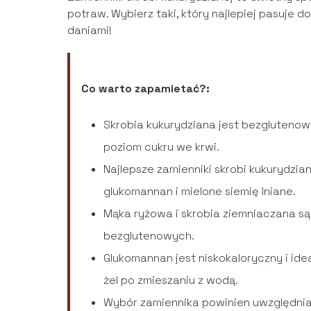
potraw. Wybierz taki, który najlepiej pasuje d
daniami!
Co warto zapamietać?:
Skrobia kukurydziana jest bezgluteno
poziom cukru we krwi.
Najlepsze zamienniki skrobi kukurydzian
glukomannan i mielone siemię lniane.
Mąka ryżowa i skrobia ziemniaczana są
bezglutenowych.
Glukomannan jest niskokaloryczny i id
żel po zmieszaniu z wodą.
Wybór zamiennika powinien uwzględnia