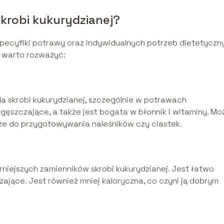
skrobi kukurydzianej?
pecyfiki potrawy oraz indywidualnych potrzeb dietetyczn
e warto rozważyć:
a skrobi kukurydzianej, szczególnie w potrawach
szczające, a także jest bogata w błonnik i witaminy. Mo
kże do przygotowywania naleśników czy ciastek.
rniejszych zamienników skrobi kukurydzianej. Jest łatwo
jące. Jest również mniej kaloryczna, co czyni ją dobrym