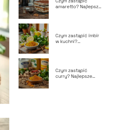
Czym zastąpić
amaretto? Najlepsze
zamienniki do
tiramisu
Czym zastąpić imbir
w kuchni?
Sprawdzone
alternatywy
Czym zastąpić
curry? Najlepsze
zamienniki i
alternatywy