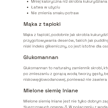
Mniej kaloryczna niż skrobia kukurydziana
Łatwa w użyciu
Nie zmienia smaku potraw
Mąka z tapioki
Mąka z tapioki, podobnie jak skrobia kukurydz
przygotowywania deserów, takich jak puddingi
niski indeks glikemiczny, co jest istotne dla 
Glukomannan
Glukomannan to naturalny zamiennik skrobi, kt
po zmieszaniu z gorącą wodą tworzy gęsty, be
niskowęglowodanowej, ponieważ nie zawiera k
Mielone siemię lniane
Mielone siemię lniane jest nie tylko dobrym 
tłuszczowych omega-3. W połączeniu z wodą 