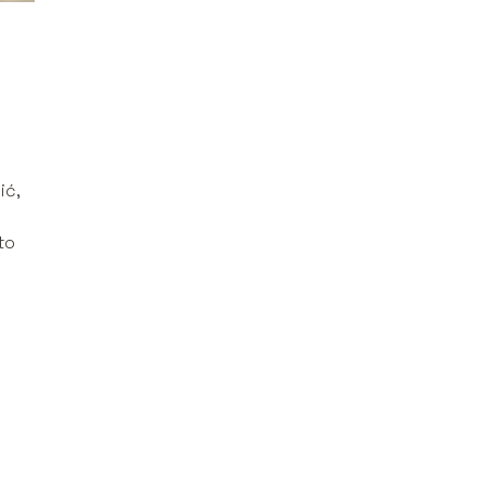
ić,
e
to