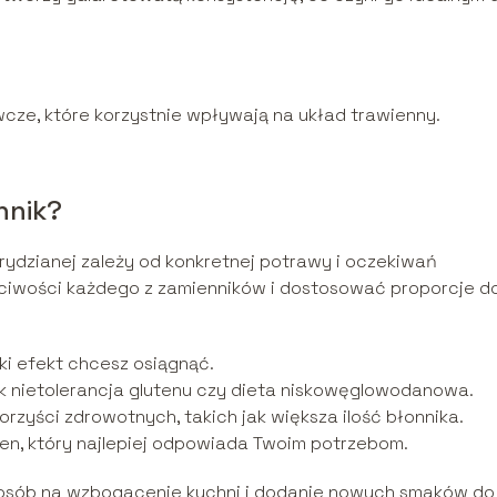
wcze, które korzystnie wpływają na układ trawienny.
nnik?
ydzianej zależy od konkretnej potrawy i oczekiwań
ciwości każdego z zamienników i dostosować proporcje d
jaki efekt chcesz osiągnąć.
ak nietolerancja glutenu czy dieta niskowęglowodanowa.
zyści zdrowotnych, takich jak większa ilość błonnika.
 ten, który najlepiej odpowiada Twoim potrzebom.
sposób na wzbogacenie kuchni i dodanie nowych smaków do