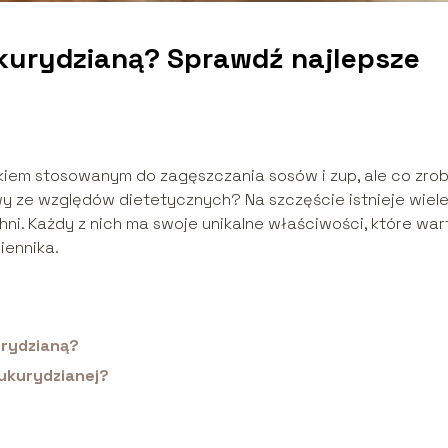
kurydzianą? Sprawdź najlepsze
kiem stosowanym do zagęszczania sosów i zup, ale co zrob
wy ze względów dietetycznych? Na szczęście istnieje wiel
i. Każdy z nich ma swoje unikalne właściwości, które war
iennika.
urydzianą?
kukurydzianej?