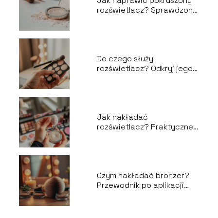
Jak naprawić pokruszony
rozświetlacz? Sprawdzone
metody krok po kroku
Do czego służy
rozświetlacz? Odkryj jego
zastosowanie w makijażu
Jak nakładać
rozświetlacz? Praktyczne
porady i techniki aplikacji
Czym nakładać bronzer?
Przewodnik po aplikacji
kosmetyku